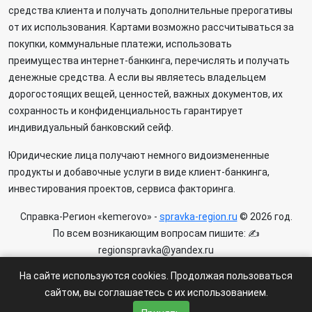
средства клиента и получать дополнительные прерогативы
от их использования. Картами возможно рассчитываться за
покупки, коммунальные платежи, использовать
преимущества интернет-банкинга, перечислять и получать
денежные средства. А если вы являетесь владельцем
дорогостоящих вещей, ценностей, важных документов, их
сохранность и конфиденциальность гарантирует
индивидуальный банковский сейф.
Юридические лица получают немного видоизмененные
продукты и добавочные услуги в виде клиент-банкинга,
инвестирования проектов, сервиса факторинга.
Справка-Регион «kemerovo» -
spravka-region.ru
© 2026 год.
По всем возникающим вопросам пишите: ✍
regionspravka@yandex.ru
На сайте может быть информация содержащая возрастных
На сайте используются cookies. Продолжая пользоваться
ограничения 6+.
сайтом, вы соглашаетесь с их использованием.
Пользовательское соглашение
|
Политика конфиденциальности