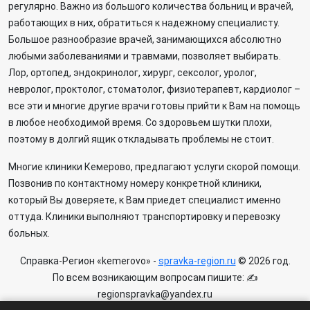
регулярно. Важно из большого количества больниц и врачей,
работающих в них, обратиться к надежному специалисту.
Большое разнообразие врачей, занимающихся абсолютно
любыми заболеваниями и травмами, позволяет выбирать.
Лор, ортопед, эндокринолог, хирург, сексолог, уролог,
невролог, проктолог, стоматолог, физиотерапевт, кардиолог –
все эти и многие другие врачи готовы прийти к Вам на помощь
в любое необходимой время. Со здоровьем шутки плохи,
поэтому в долгий ящик откладывать проблемы не стоит.
Многие клиники Кемерово, предлагают услуги скорой помощи.
Позвонив по контактному номеру конкретной клиники,
который Вы доверяете, к Вам приедет специалист именно
оттуда. Клиники выполняют транспортировку и перевозку
больных.
Справка-Регион «kemerovo» -
spravka-region.ru
© 2026 год.
По всем возникающим вопросам пишите: ✍
regionspravka@yandex.ru