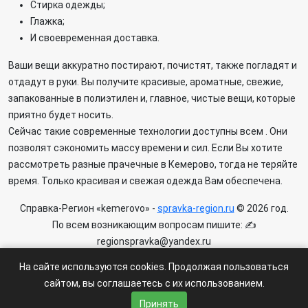
Стирка одежды;
Глажка;
И своевременная доставка.
Ваши вещи аккуратно постирают, почистят, также погладят и
отдадут в руки. Вы получите красивые, ароматные, свежие,
запакованные в полиэтилен и, главное, чистые вещи, которые
приятно будет носить.
Сейчас такие современные технологии доступны всем . Они
позволят сэкономить массу времени и сил. Если Вы хотите
рассмотреть разные прачечные в Кемерово, тогда не теряйте
время. Только красивая и свежая одежда Вам обеспечена.
Справка-Регион «kemerovo» -
spravka-region.ru
© 2026 год.
По всем возникающим вопросам пишите: ✍
regionspravka@yandex.ru
На сайте может быть информация содержащая возрастных
На сайте используются cookies. Продолжая пользоваться
ограничения 6+.
сайтом, вы соглашаетесь с их использованием.
Пользовательское соглашение
|
Политика конфиденциальности
Принять